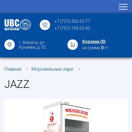
+7 (727)-356-53-77
+7 (707)-193-33-42
Корзина (
0
)
г. Алматы, ул.
Кунаева, д. 32
на сумму
0
тг.
Главная
Морозильные лари
JAZZ