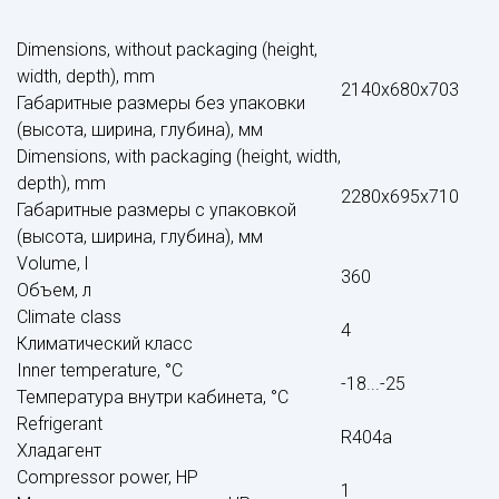
Dimensions, without packaging (height,
width, depth), mm
2140х680х703
Габаритные размеры без упаковки
(высота, ширина, глубина), мм
Dimensions, with packaging (height, width,
depth), mm
2280х695х710
Габаритные размеры с упаковкой
(высота, ширина, глубина), мм
Volume, l
360
Объем, л
Climate class
4
Климатический класс
Inner temperature, °С
-18...-25
Температура внутри кабинета, °С
Refrigerant
R404a
Хладагент
Compressor power, HP
1