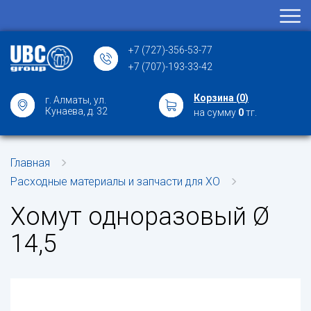
+7 (727)-356-53-77
+7 (707)-193-33-42
Корзина (
0
)
г. Алматы, ул.
Кунаева, д. 32
на сумму
0
тг.
Главная
Расходные материалы и запчасти для ХО
Хомут одноразовый Ø
14,5