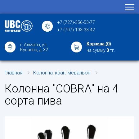
+7 (727)-356-53-77
+7 (707)-193-33-42
Корзина (
0
)
г. Алматы, ул.
Кунаева, д. 32
на сумму
0
тг.
Главная
Колонна, кран, медальон
Колонна "COBRA" на 4
сорта пива