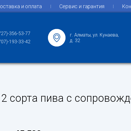
оставка и оплата
Сервис и гарантия
Кон
727)-356-53-77
г. Алматы, ул. Кунаева,
д. 32
707)-193-33-42
 2 сорта пива с сопровож