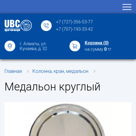
+7 (727)-356-53-77
+7 (707)-193-33-42
Корзина (
0
)
г. Алматы, ул.
Кунаева, д. 32
на сумму
0
тг.
Главная
Колонна, кран, медальон
Медальон круглый