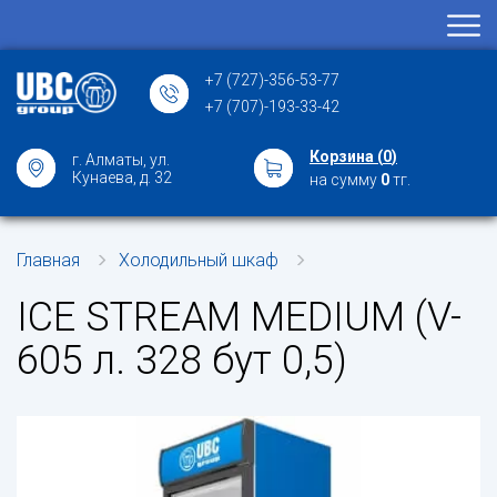
+7 (727)-356-53-77
+7 (707)-193-33-42
Корзина (
0
)
г. Алматы, ул.
Кунаева, д. 32
на сумму
0
тг.
Главная
Холодильный шкаф
ICE STREAM MEDIUM (V-
605 л. 328 бут 0,5)