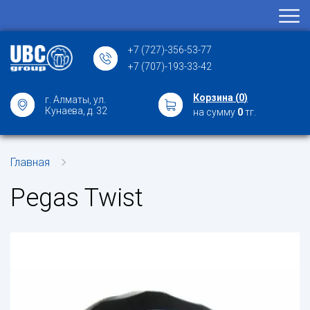
+7 (727)-356-53-77
+7 (707)-193-33-42
Корзина (
0
)
г. Алматы, ул.
Кунаева, д. 32
на сумму
0
тг.
Главная
Pegas Twist