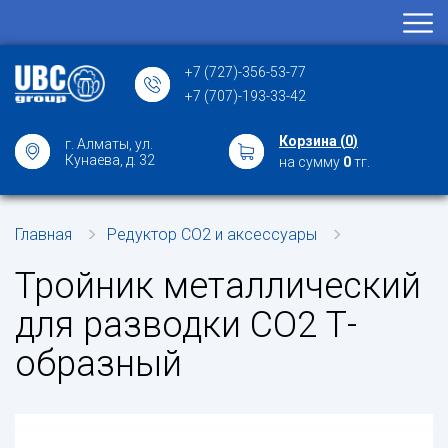
+7 (727)-356-53-77
+7 (707)-193-33-42
Корзина (
0
)
г. Алматы, ул.
Кунаева, д. 32
на сумму
0
тг.
Главная
Редуктор СО2 и аксессуары
Тройник металлический
для разводки СО2 Т-
образный